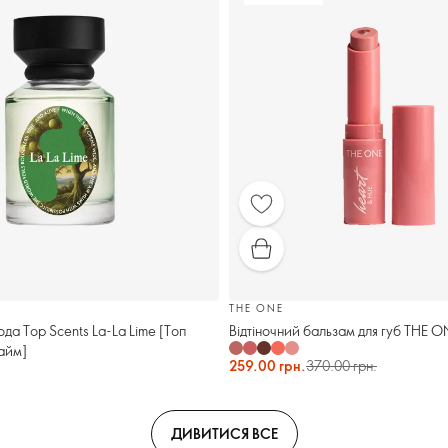
THE ONE
а Top Scents La-La Lime [Топ
Відтіночний бальзам для губ THE O
айм]
259.00 грн.
370.00 грн.
ДИВИТИСЯ ВСЕ