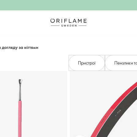
 догляду за нігтями​
Пристрої
Пензлики та