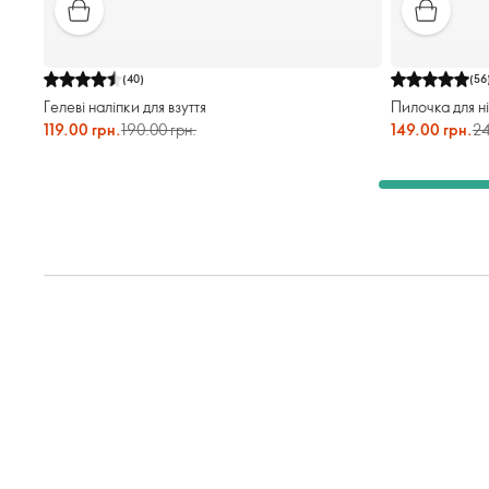
(
40
)
(
56
Гелеві наліпки для взуття
Пилочка для ніг
119.00 грн.
190.00 грн.
149.00 грн.
24