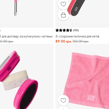
)
(
102
)
1 для догляду за кутикулою і нігтями
6-стороння пилочка для нігтів
0.00 грн.
89.00 грн.
150.00 грн.