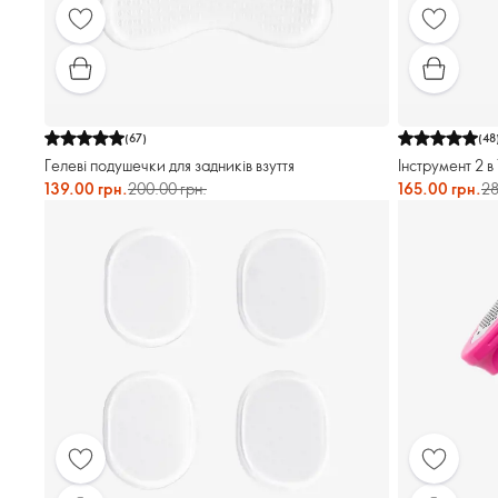
(
67
)
(
48
Гелеві подушечки для задників взуття
Інструмент 2 в 
139.00 грн.
200.00 грн.
165.00 грн.
28