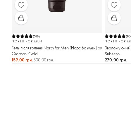
(
318
)
(
80
NORTH FOR MEN
NORTH FOR M
Гель після гоління North for Men [Норс фо Мен] by
Зволожуючий г
Giordani Gold
Subzero
159.00 грн.
300.00 грн.
270.00 грн.