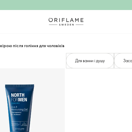
кірою після гоління для чоловіків
Для ванни і душу
Засо