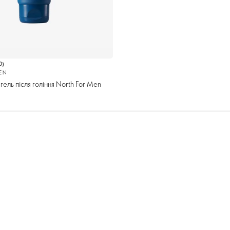
0
)
EN
ель після гоління North For Men