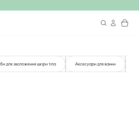
би для зволоження шкіри тіла
Аксесуари для ванни
До