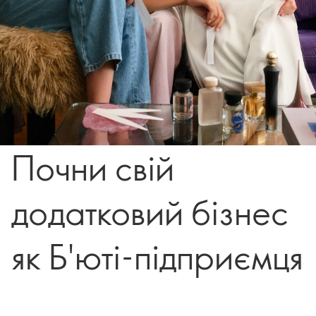
Почни свій
додатковий бізнес
як Б'юті-підприємця