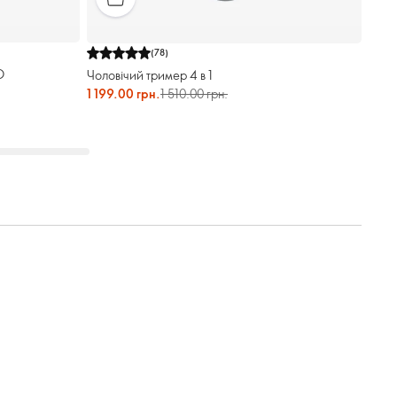
(
78
)
O
Чоловічий тример 4 в 1
1 199.00 грн.
1 510.00 грн.