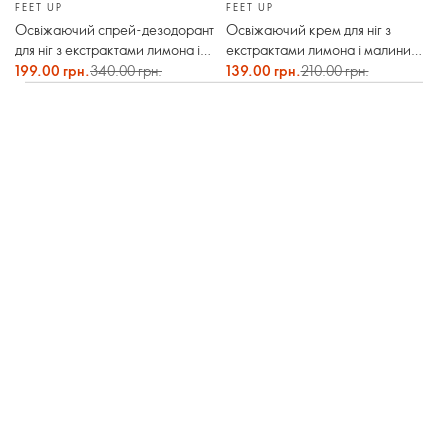
FEET UP
FEET UP
Освіжаючий спрей-дезодорант
Освіжаючий крем для ніг з
для ніг з екстрактами лимона і
екстрактами лимона і малини
малини Feet Up
Feet Up
199.00 грн.
340.00 грн.
139.00 грн.
210.00 грн.