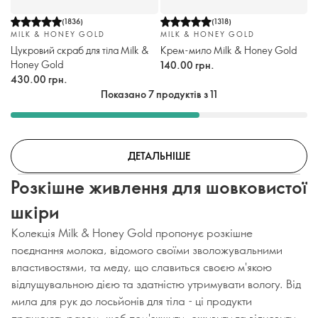
(
1836
)
(
1318
)
MILK & HONEY GOLD
MILK & HONEY GOLD
Цукровий скраб для тіла Milk &
Крем-мило Milk & Honey Gold
Honey Gold
140.00 грн.
430.00 грн.
Показано 7 продуктів з 11
ДЕТАЛЬНІШЕ
Розкішне живлення для шовковистої
шкіри
Колекція Milk & Honey Gold пропонує розкішне
поєднання молока, відомого своїми зволожувальними
властивостями, та меду, що славиться своєю м'якою
відлущувальною дією та здатністю утримувати вологу. Від
мила для рук до лосьйонів для тіла - ці продукти
працюють разом, щоб пом'якшити, оживити та відновити