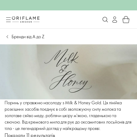
Бренди від А до Z
Поринь у справжню насолоду з Milk & Honey Gold. Ця лінійка
розкішних засобів поєднує в собі зволожуючу силу молока та
золотаве сяйво меду, роблячи шкіру м'якою, гладенькою та
сяючою. Від кремового мила для рук до оксамитових лосьйонів для
тіла - це легендарний догляд у найкращому прояві.
Показати 11 результатів