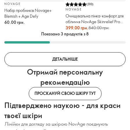
NOVAGE
(
310
)
NOVAGE
Набір пробників Novage+
Очищувальна пінка-комфорт для
Blemish + Age Defy
обличчя NovAge Skinrelief Pro
60.00 грн.
Resilient
399.00 грн.
840.00 грн.
Показано 3 продуктів з 8
ДЕТАЛЬНІШЕ
Отримай персональну
рекомендацію
ПРОСКАНУЙ СВОЮ ШКІРУ ТУТ
Підтверджено наукою - для краси
твоєї шкіри
Лінійки для догляду за шкірою NovAge поєднують