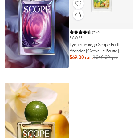
(
259
)
SCOPE
Туалетна вода Scope Earth
Wonder [Скоуп Ес Ванде]
569.00 грн.
1 040.00 грн.