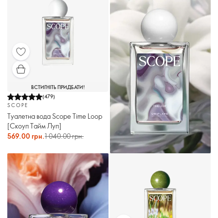
ВСТИГНІТЬ ПРИДБАТИ!
(
479
)
SCOPE
Туалетна вода Scope Time Loop
[Скоуп Тайм Луп]
569.00 грн.
1 040.00 грн.