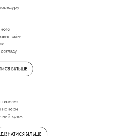
процедуру
рного
авил скін-
як
 догляду
ТИСЯ БІЛЬШЕ
ш кислот
я нанеси
ічний крем
ДІЗНАТИСЯ БІЛЬШЕ