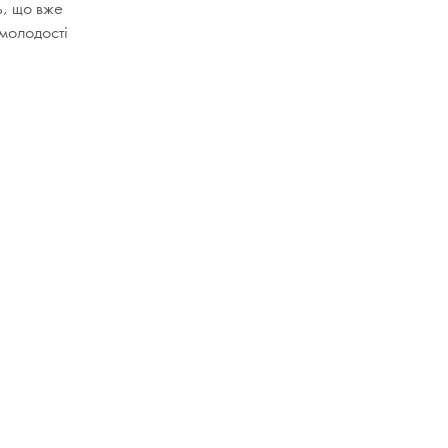
ь, що вже
 молодості