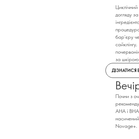
Циклічний
догляду за
інгредієнт
процедура
бар'єру че
сайклінгу,
почервонін
за шкірою
ДІЗНАТИСЯ 
Вечі
Почни з о
рекоменду
AHA і BHA
насичений
Novage+.