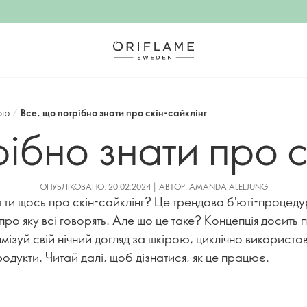
рою
/
Все, що потрібно знати про скін-сайклінг
рібно знати про с
ОПУБЛІКОВАНО: 20.02.2024 | АВТОР: AMANDA ALELJUNG
 ти щось про скін-сайклінг? Це трендова б'юті-процеду
 про яку всі говорять. Але що це таке? Концепція досить
мізуй свій нічний догляд за шкірою, циклічно використ
родукти. Читай далі, щоб дізнатися, як це працює.