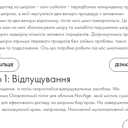
 догляд за шкірою – скін-сайклінг – передбачає чотириденну 
 шкірою, в якій чергуються два вечори процедур з активними
ами та два вечори відпочинку, після чого цикл повторюється. Ця
 має на меті збалансувати шкіру та запобігти порушенню шкі
рез надмірну кількість активних інгредієнтів. Дотримуючись пр
 шкіра отримує переваги продуктів без зайвих проблем, таких 
ня та подразнення. Ось що потрібно робити під час циклічного
:
БІЛЬШЕ
ДІЗНА
р 1: Відлущування
чищення, а потім скористайся відлущувальним засобом. Ми
ємо Оновлюючий пілінг для обличчя NovAge, який містить сумі
 для ефективного догляду за шкірним бар'єром. На завершенн
 зволожуючий крем, наприклад, Насичений мультиактивний н