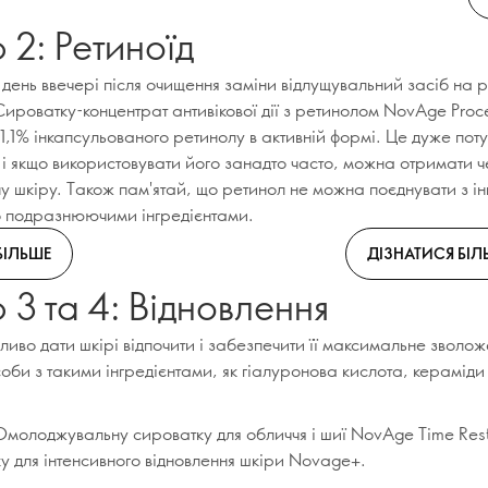
 2: Ретиноїд
день ввечері після очищення заміни відлущувальний засіб на р
роватку-концентрат антивікової дії з ретинолом NovAge Proce
 1,1% інкапсульованого ретинолу в активній формі. Це дуже по
, і якщо використовувати його занадто часто, можна отримати 
у шкіру. Також пам'ятай, що ретинол не можна поєднувати з і
о подразнюючими інгредієнтами.
БІЛЬШЕ
ДІЗНАТИСЯ БІЛ
 3 та 4: Відновлення
иво дати шкірі відпочити і забезпечити її максимальне зволож
би з такими інгредієнтами, як гіалуронова кислота, кераміди
молоджувальну сироватку для обличчя і шиї NovAge Time Rest
у для інтенсивного відновлення шкіри Novage+.