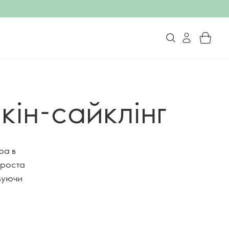
кін-сайклінг
ра в
 проста
овуючи