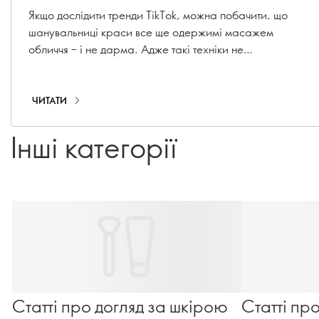
Якщо дослідити тренди TikTok, можна побачити, що
шанувальниці краси все ще одержимі масажем
обличчя – і не дарма. Адже такі техніки не
потребують голок, лазерів чи інвазивних інструментів,
а користь для шкіри може бути вражаючою. Хочеш
отримати більш скульптурну лінію підборіддя, чіткі
ЧИТАТИ
вилиці або пружну, сяючу шкіру? Підготуйся разом з
нами (і навчися одного-двох трюків), поки ми
Інші категорії
ділимося нашими улюбленими порадами щодо
масажу обличчя вранці та ввечері.
Статті про догляд за шкірою
Статті пр