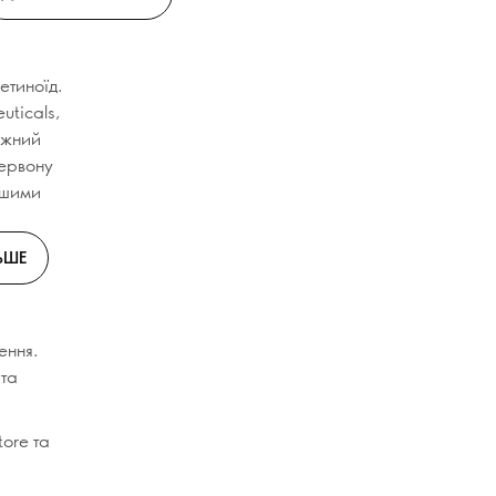
етиноїд.
uticals,
тужний
червону
ншими
ЬШЕ
ення.
 та
ore та