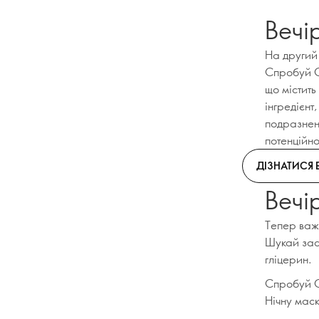
Вечір
На другий 
Спробуй Си
що містить
інгредієнт
подразнен
потенційн
ДІЗНАТИСЯ 
Вечір
Тепер важл
Шукай засо
гліцерин.
Спробуй О
Нічну маск