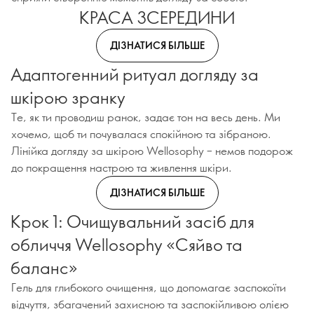
КРАСА ЗСЕРЕДИНИ
ДІЗНАТИСЯ БІЛЬШЕ
Адаптогенний ритуал догляду за
шкірою зранку
Те, як ти проводиш ранок, задає тон на весь день. Ми
хочемо, щоб ти почувалася спокійною та зібраною.
Лінійка догляду за шкірою Wellosophy – немов подорож
до покращення настрою та живлення шкіри.
ДІЗНАТИСЯ БІЛЬШЕ
Крок 1: Очищувальний засіб для
обличчя Wellosophy «Сяйво та
баланс»
Гель для глибокого очищення, що допомагає заспокоїти
відчуття, збагачений захисною та заспокійливою олією