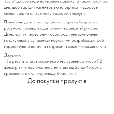
засіб* до або після нанесення макіяжу, а також протягом
дня, щоб зарядитися енергією та отримати здорове
сяйво! Ефірна олія лимону бадьорить відчуття.
Почни свій день з чистої, сяючої шкіри та бадьорого
розумом, провівши адаптогенний ранковий ритуал.
Дізнайся, як перевірені часом рослинні компоненти
поєднуються з сучасними науковими розробками, щоб
гармонізувати шкіру та покращити щоденне самопочуття
Джерело:
*За результатами споживчого тестування за участі 112
жінок різних національностей у віці від 25 до 45 років,
проведеного у Сполученому Королівстві.
До покупки продуктів