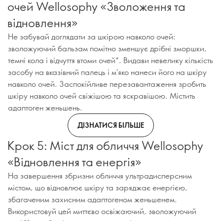
очей Wellosophy «Зволоження та
відновлення»
Не забувай доглядати за шкірою навколо очей:
зволожуючий бальзам помітно зменшує дрібні зморшки,
темні кола і відчуття втоми очей*. Видави невелику кількість
засобу на вказівний палець і м'яко нанеси його на шкіру
навколо очей. Заспокійливе перезавантаження зробить
шкіру навколо очей свіжішою та яскравішою. Містить
адаптоген женьшень.
ДІЗНАТИСЯ БІЛЬШЕ
Крок 5: Міст для обличчя Wellosophy
«Відновлення та енергія»
На завершення збризни обличчя ультрадисперсним
містом, що відновлює шкіру та заряджає енергією,
збагаченим захисним адаптогеном женьшенем.
Використовуй цей миттєво освіжаючий, зволожуючий