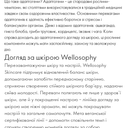
Що таке адаптогени? Адаптогени – це стародавні рослини-
чемпіони, які століттями використовувалися в традиційній медицині
завдяки своїм оздоровчим властивостям. Основними перевагами
адаптогенів є здатність ефективно боротися зі стресом і
балансувати організм. Деякі з відомих адаптогенів: ашваганда,
гінкго білоба, гриби трутовик, кордицепс, їжовик і чага. Коли
справа доходить до адаптогенного догляду за шкірою, ці рослинні
компоненти можуть мати заспокійливу, захисну та зволожуючу
дію.
Догляд за шкірою Wellosophy
Перезавантажуючи шкіру та настрій, Wellosophy
Skincare підтримує відновлений баланс шкіри,
допомагаючи запобігти передчасному старінню,
сприяючи створенню стійкого шкірного бар'єру, надаючи
сяйва молодості. Переваги полягають не лише у здоров’ї
шкіри, але й у покращенні настрою – лінійка догляду за
шкірою має ніжні аромати, які можуть покращувати
настрій та загальне самопочуття. Мета веганської
сертифікованої лінії – допомогти сповільнити темп і
сприяти створенню моментів догляду за собою.