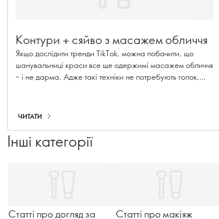
Контури + сяйво з масажем обличчя
Якщо дослідити тренди TikTok, можна побачити, що
шанувальниці краси все ще одержимі масажем обличчя
– і не дарма. Адже такі техніки не потребують голок,
лазерів чи інвазивних інструментів, а користь для шкіри
може бути вражаючою. Хочеш отримати більш
скульптурну лінію підборіддя, чіткі вилиці або пружну,
ЧИТАТИ
сяючу шкіру? Підготуйся разом з нами (і навчися
одного-двох трюків), поки ми ділимося нашими
Інші категорії
улюбленими порадами щодо масажу обличчя вранці та
ввечері.
Статті про догляд за
Статті про макіяж