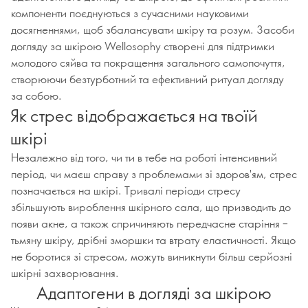
компоненти поєднуються з сучасними науковими
досягненнями, щоб збалансувати шкіру та розум. Засоби
догляду за шкірою Wellosophy створені для підтримки
молодого сяйва та покращення загального самопочуття,
створюючи безтурботний та ефективний ритуал догляду
за собою.
Як стрес відображається на твоїй
шкірі
Незалежно від того, чи ти в тебе на роботі інтенсивний
період, чи маєш справу з проблемами зі здоров'ям, стрес
позначається на шкірі. Тривалі періоди стресу
збільшують вироблення шкірного сала, що призводить до
появи акне, а також спричиняють передчасне старіння –
тьмяну шкіру, дрібні зморшки та втрату еластичності. Якщо
не боротися зі стресом, можуть виникнути більш серйозні
шкірні захворювання.
Адаптогени в догляді за шкірою