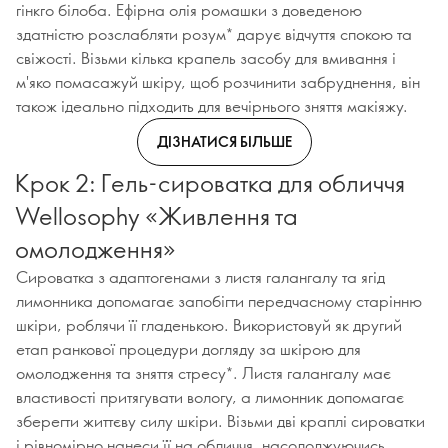
гінкго білоба. Ефірна олія ромашки з доведеною
здатністю розслабляти розум* дарує відчуття спокою та
свіжості. Візьми кілька крапель засобу для вмивання і
м'яко помасажуй шкіру, щоб розчинити забруднення, він
також ідеально підходить для вечірнього зняття макіяжу.
ДІЗНАТИСЯ БІЛЬШЕ
Крок 2: Гель-сироватка для обличчя
Wellosophy «Живлення та
омолодження»
Сироватка з адаптогенами з листя галангалу та ягід
лимонника допомагає запобігти передчасному старінню
шкіри, роблячи її гладенькою. Використовуй як другий
етап ранкової процедури догляду за шкірою для
омолодження та зняття стресу*. Листя галангалу має
властивості притягувати вологу, а лимонник допомагає
зберегти життєву силу шкіри. Візьми дві краплі сироватки
і рівномірно нанеси її на обличчя, насолоджуючись