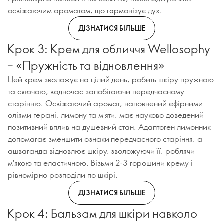
освіжаючим ароматом, що гармонізує дух.
ДІЗНАТИСЯ БІЛЬШЕ
Крок 3: Крем для обличчя Wellosophy
– «Пружність та відновлення»
Цей крем зволожує на цілий день, робить шкіру пружною
та сяючою, водночас запобігаючи передчасному
старінню. Освіжаючий аромат, наповнений ефірними
оліями герані, лимону та м'яти, має науково доведений
позитивний вплив на душевний стан. Адаптоген лимонник
допомагає зменшити ознаки передчасного старіння, а
ашваганда відновлює шкіру, зволожуючи її, роблячи
м'якою та еластичною. Візьми 2-3 горошини крему і
рівномірно розподіли по шкірі.
ДІЗНАТИСЯ БІЛЬШЕ
Крок 4: Бальзам для шкіри навколо