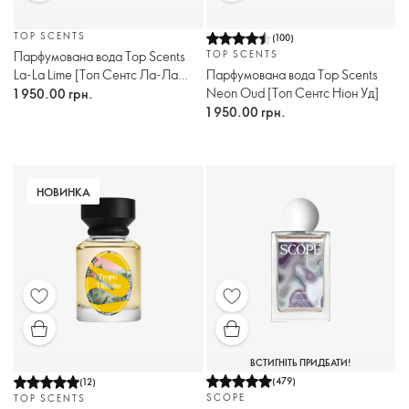
TOP SCENTS
(
100
)
Парфумована вода Top Scents
TOP SCENTS
La-La Lime [Топ Сентс Ла-Ла
Парфумована вода Top Scents
Лайм]
Neon Oud [Топ Сентс Ніон Уд]
1 950.00 грн.
1 950.00 грн.
НОВИНКА
ВСТИГНІТЬ ПРИДБАТИ!
(
479
)
(
12
)
SCOPE
TOP SCENTS