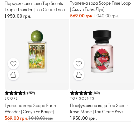
Туалетна вода Scope Time Loop
Парфумована вода Top Scents
[Скоуп Тайм Луп]
Tropic Thunder [Топ Сентс Тропік
Сандер]
569.00 грн.
1 040.00 грн.
1 950.00 грн.
(
259
)
(
160
)
SCOPE
TOP SCENTS
Туалетна вода Scope Earth
Парфумована вода Top Scents
Wonder [Скоуп Ес Ванде]
Rose Mode [Топ Сентс Роуз
Моуд]
569.00 грн.
1 040.00 грн.
1 950.00 грн.