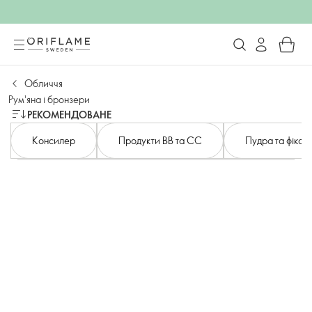
Обличчя
Рум'яна і бронзери
РЕКОМЕНДОВАНЕ
Консилер
Продукти BB та CC
Пудра та фіксаці