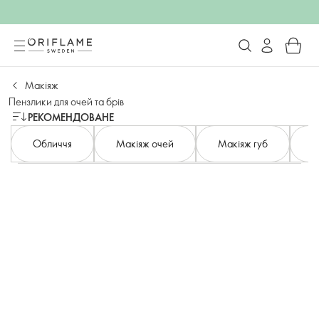
Макіяж
Пензлики для очей та брів
РЕКОМЕНДОВАНЕ
Обличчя
Макіяж очей
Макіяж губ
Н