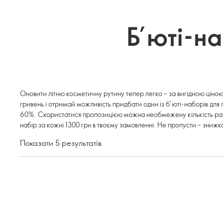
Б’юті-на
Оновити літню косметичну рутину тепер легко – за вигідною ціно
гривень і отримай можливість придбати один із б’юті-наборів для 
60%. Скористатися пропозицією можна необмежену кількість раз
набір за кожні 1300 грн в твоєму замовленні. Не пропусти – знижк
Показати 5 результатів