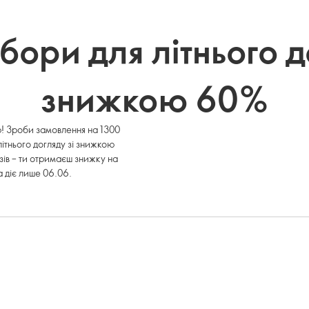
бори для літнього д
знижкою 60%
ю! Зроби замовлення на 1300
літнього догляду зі знижкою
ів – ти отримаєш знижку на
а діє лише 06.06.