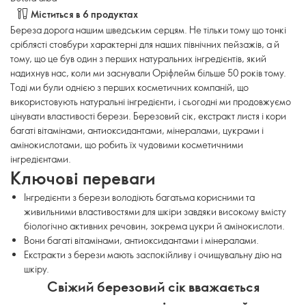
Міститься в 6 продуктах
Береза дорога нашим шведським серцям. Не тільки тому що тонкі
сріблясті стовбури характерні для наших північних пейзажів, а й
тому, що це був один з перших натуральних інгредієнтів, який
надихнув нас, коли ми заснували Оріфлейм більше 50 років тому.
Тоді ми були однією з перших косметичних компаній, що
використовують натуральні інгредієнти, і сьогодні ми продовжуємо
цінувати властивості берези. Березовий сік, екстракт листя і кори
багаті вітамінами, антиоксидантами, мінералами, цукрами і
амінокислотами, що робить їх чудовими косметичними
інгредієнтами.
Ключові переваги
Інгредієнти з берези володіють багатьма корисними та
живильними властивостями для шкіри завдяки високому вмісту
біологічно активних речовин, зокрема цукри й амінокислоти.
Вони багаті вітамінами, антиоксидантами і мінералами.
Екстракти з берези мають заспокійливу і очищувальну дію на
шкіру.
Свіжий березовий сік вважається