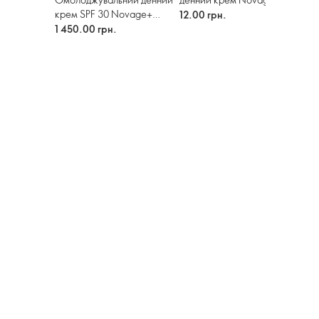
30 (пробник)
30 
крем SPF 30 Novage+
12.00 грн.
12.
Restore
1 450.00 грн.