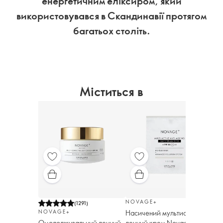
енергетичним еліксиром, який
використовувався в Скандинавії протягом
багатьох століть.
Міститься в
NOVAGE+
NO
(
1291
)
Насичений мультиактивний
Ле
NOVAGE+
денний крем Novage+ SPF
де
Омолоджувальний денний