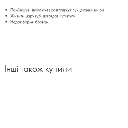
Пом’якшує, зволожує і розгладжує сухі ділянки шкіри.
Живить шкіру губ, доглядає кутикулу
Надає форми бровам
Інші також купили