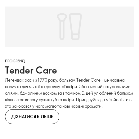
ПРО БРЕНД
Tender Care
Легенда краси з 1970 року, бальзам Tender Care - це чарівна
паличка для м'якої та доглянутої шкіри. Збагачений натуральними
оліями, бджолиним воском та вітаміном Е, цей улюблений бальзам
відновлює вологу сухих губ та шкіри. Приєднуйся до мільйонів тих,
хто закохався у його магію та нові чарівні аромати.
ДІЗНАТИСЯ БІЛЬШЕ