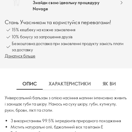
Знайди свою ідеальну процедуру
Novage
Стань Учасником та користуйся перевагами!
15% кешбеку на кожне замовлення
10% бонусу за запрошення друзів
Безкоштовна доставка при замовленні продукту замість плати
за доставку
Дізнатися більше
ОПИС
ХАРАКТЕРИСТИКИ
ЯК ВИКОРИ
Універсальний бальзам з олією насінння малини інтенсивно живить
і захищає губи та шкіру. Нанось на суху шкіру, губи, кутикулу,
руки, брови, лікті та стопи.
З використанням 99.5% інгредієнтів природного походження
Містить натуральні олії, бджолиний віск та вітамін Е