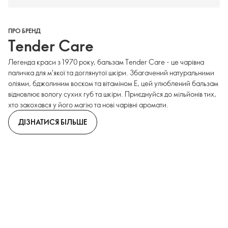
ПРО БРЕНД
Tender Care
Легенда краси з 1970 року, бальзам Tender Care - це чарівна
паличка для м'якої та доглянутої шкіри. Збагачений натуральними
оліями, бджолиним воском та вітаміном Е, цей улюблений бальзам
відновлює вологу сухих губ та шкіри. Приєднуйся до мільйонів тих,
хто закохався у його магію та нові чарівні аромати.
ДІЗНАТИСЯ БІЛЬШЕ