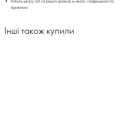
Робить шкіру губ та решти ділянок м’якою, гладенькою та
пружною
Інші також купили