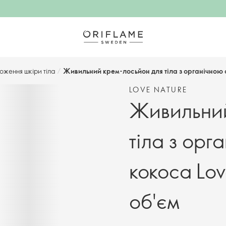
оження шкіри тіла
/
Живильний крем-лосьйон для тіла з органічною о
LOVE NATURE
Живильний
тіла з орг
кокоса Lo
об'єм