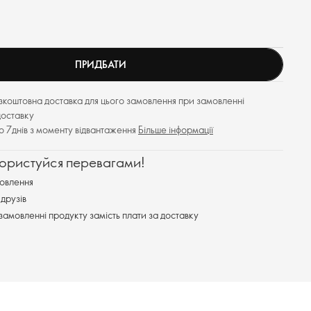
ПРИДБАТИ
езкоштовна доставка для цього замовлення при замовленні
доставку
до 7днів з моменту відвантаження
Більше інформації
користуйся перевагами!
овлення
друзів
замовленні продукту замість плати за доставку