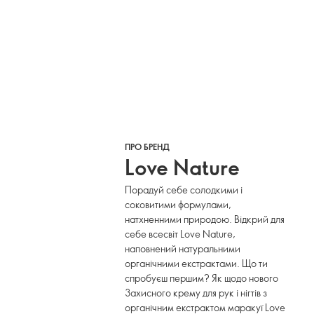
ПРО БРЕНД
Love Nature
Порадуй себе солодкими і
соковитими формулами,
натхненними природою. Відкрий для
себе всесвіт Love Nature,
наповнений натуральними
органічними екстрактами. Що ти
спробуєш першим? Як щодо нового
Захисного крему для рук і нігтів з
органічним екстрактом маракуї Love