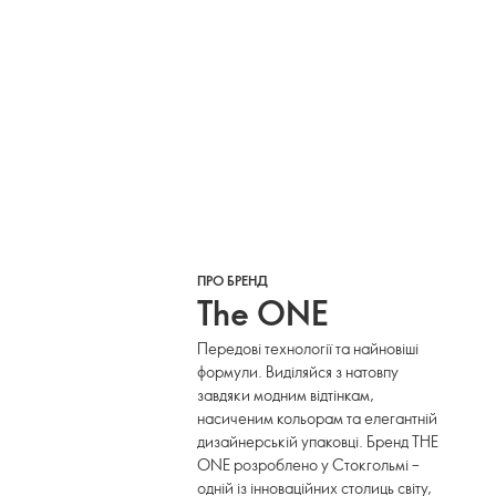
ПРО БРЕНД
The ONE
Передові технології та найновіші
формули. Виділяйся з натовпу
завдяки модним відтінкам,
насиченим кольорам та елегантній
дизайнерській упаковці. Бренд THE
ONE розроблено у Стокгольмі –
одній із інноваційних столиць світу,