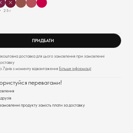
2.5 г
ПРИДБАТИ
езкоштовна доставка для цього замовлення при замовленні
доставку
до 7днів з моменту відвантаження
Більше інформації
користуйся перевагами!
овлення
друзів
замовленні продукту замість плати за доставку