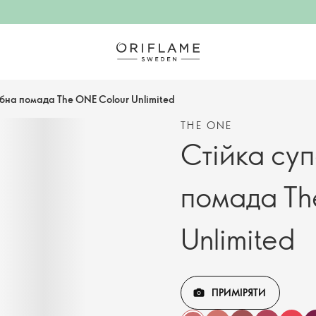
бна помада The ONE Colour Unlimited
THE ONE
Стійка су
помада Th
Unlimited
ПРИМІРЯТИ