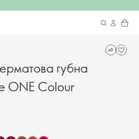
перматова губна
e ONE Colour