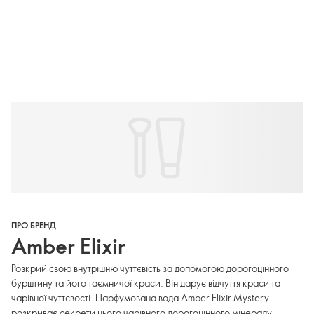
ПРО БРЕНД
Amber Elixir
Розкрий свою внутрішню чуттєвість за допомогою дорогоцінного
бурштину та його таємничої краси. Він дарує відчуття краси та
чарівної чуттєвості. Парфумована вода Amber Elixir Mystery
розкриває секрети цього чарівного дорогоцінного мінералу.