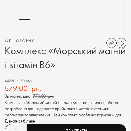
WELLOSOPHY
Комплекс «Морський магній
і вітамін B6»
44221
30 штук.
579.00 грн.
Звичайна ціна:
770.00 грн.
Комплекс «Морський магній і вітамін B6» - це дієтична добавка,
розроблена для щоденного приймання з метою підтримки
релаксації та відновлення. Цей комплекс особливо корисний для
відновлення після інтенсивних фізичних або розумових
Дізнатися більше
навантажень.
ПРИДБАТИ