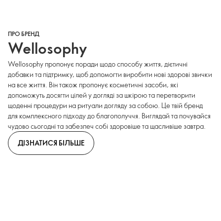
ПРО БРЕНД
Wellosophy
Wellosophy пропонує поради щодо способу життя, дієтичні
добавки та підтримку, щоб допомогти виробити нові здорові звички
на все життя. Він також пропонує косметичні засоби, які
допоможуть досягти цілей у догляді за шкірою та перетворити
щоденні процедури на ритуали догляду за собою. Це твій бренд
для комплексного підходу до благополуччя. Виглядай та почувайся
чудово сьогодні та забезпеч собі здоровіше та щасливіше завтра.
ДІЗНАТИСЯ БІЛЬШЕ