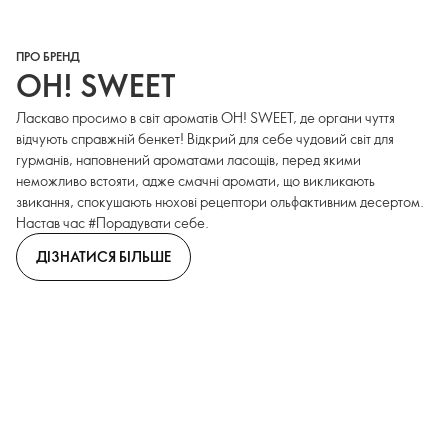
ПРО БРЕНД
OH! SWEET
Ласкаво просимо в світ ароматів OH! SWEET, де органи чуття
відчують справжній бенкет! Відкрий для себе чудовий світ для
гурманів, наповнений ароматами ласощів, перед якими
неможливо встояти, адже смачні аромати, що викликають
звикання, спокушають нюхові рецептори ольфактивним десертом.
Настав час #Порадувати себе.
ДІЗНАТИСЯ БІЛЬШЕ