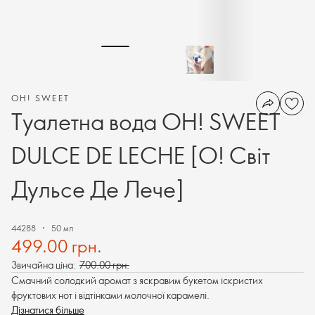
OH! SWEET
Туалетна вода OH! SWEET
DULCE DE LECHE [О! Світ
Дульсе Де Лече]
44288
50 мл
499.00 грн.
Звичайна ціна:
700.00 грн.
Смачний солодкий аромат з яскравим букетом іскристих
фруктових нот і відтінками молочної карамелі.
Дізнатися більше