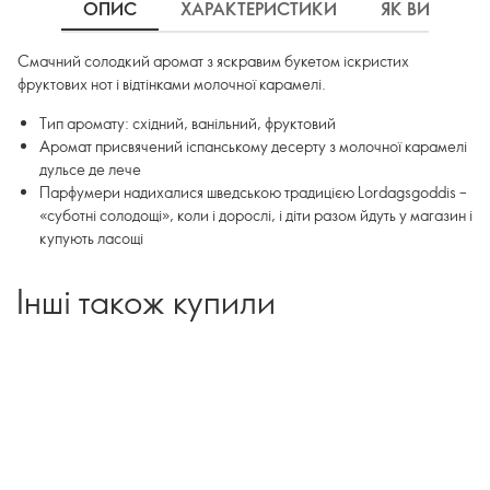
ОПИС
ХАРАКТЕРИСТИКИ
ЯК ВИКОРИ
Смачний солодкий аромат з яскравим букетом іскристих
фруктових нот і відтінками молочної карамелі.
Тип аромату: східний, ванільний, фруктовий
Аромат присвячений іспанському десерту з молочної карамелі
дульсе де лече
Парфумери надихалися шведською традицією Lordagsgoddis –
«суботні солодощі», коли і дорослі, і діти разом йдуть у магазин і
купують ласощі
Інші також купили