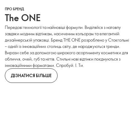
ПРО БРЕНД
The ONE
Передові технології та найновіші формули. Виділяйся з натовпу
завдяки модним відтінкам, насиченим кольорам та елегантній
дизайнерській упаковці. Бренд THE ONE розроблено у Стокгольмі
– одній із інноваційних столиць світу, де народжуються тренди.
Вирази себе за допомогою широкого асортименту косметики для
обличчя, очей, губ та нігтів. Стильні нові відтінки поєднуються з
інноваційними форматами. Спробуй. І. Ти.
ДІЗНАТИСЯ БІЛЬШЕ