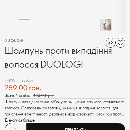
DUOLOGI
Шампунь проти випадіння
волосся DUOLOGI
44955
250 мл
259.00 грн.
Звичайна ціна:
430.00 грн.
Шампунь для відновлення об'єму та зміцнення ламкого, стоншеного
волосся. Освіжає шкіру голови, зменшує випадіння волосся, для
поислення ефективності ідеально використовувати з тоніком проти
випадіння.
Дізнатися більше
ПРИДБАТИ