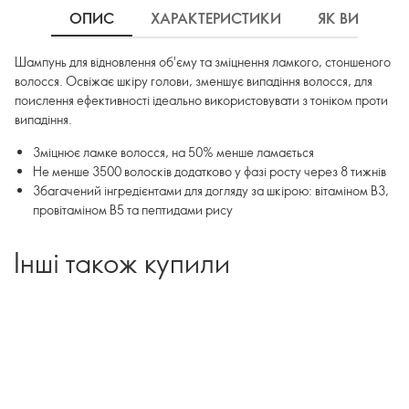
ОПИС
ХАРАКТЕРИСТИКИ
ЯК ВИКОРИ
Шампунь для відновлення об'єму та зміцнення ламкого, стоншеного
волосся. Освіжає шкіру голови, зменшує випадіння волосся, для
поислення ефективності ідеально використовувати з тоніком проти
випадіння.
Зміцнює ламке волосся, на 50% менше ламається
Не менше 3500 волосків додатково у фазі росту через 8 тижнів
Збагачений інгредієнтами для догляду за шкірою: вітаміном B3,
провітаміном B5 та пептидами рису
Інші також купили