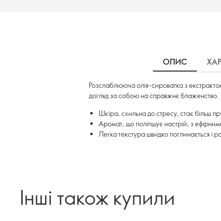
ОПИС
ХА
Розслаблююча олія-сироватка з екстрактом 
догляд за собою на справжнє блаженство.
Шкіра, схильна до стресу, стає більш п
Аромат, що поліпшує настрій, з ефірним
Легка текстура швидко поглинається і р
Інші також купили