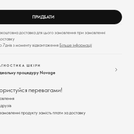
ПРИДБАТИ
езкоштовна доставка для цього замовлення при замовленні
доставку
до 7днів з моменту відвантаження
Більше інформації
АГНОСТИКА ШКІРИ
ідеальну процедуру Novage
користуйся перевагами!
овлення
друзів
замовленні продукту замість плати за доставку