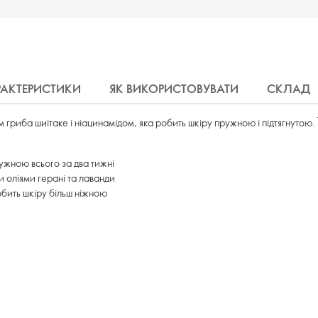
РАКТЕРИСТИКИ
ЯК ВИКОРИСТОВУВАТИ
СКЛАД
гриба шиітаке і ніацинамідом, яка робить шкіру пружною і підтягнутою.
ружною всього за два тижні
и оліями герані та лаванди
обить шкіру більш ніжною