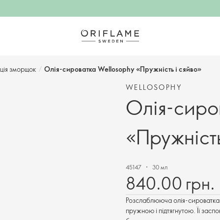
кція зморщок
/
Олія-сироватка Wellosophy «Пружність і сяйво»
WELLOSOPHY
Олія-сиро
«Пружність
45147
30 мл
840.00 грн.
Розслаблююча олія-сироватка з
пружною і підтягнутою. Її зас