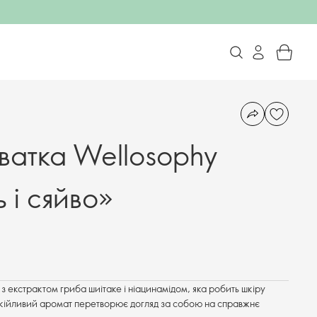
ватка Wellosophy
 і сяйво»
 екстрактом гриба шиітаке і ніацинамідом, яка робить шкіру
покійливий аромат перетворює догляд за собою на справжнє