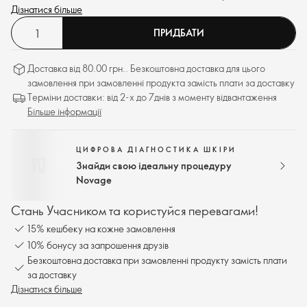
екстрактом адаптогену гінкго білоба та розслаблюючим
Дізнатися більше
ароматом, щоб збалансувати відчуття.
ПРИДБАТИ
Доставка від 80.00 грн.. Безкоштовна доставка для цього
замовлення при замовленні продукта замість плати за доставку
Терміни доставки: від 2-х до 7днів з моменту відвантаження
Більше інформації
ЦИФРОВА ДІАГНОСТИКА ШКІРИ
Знайди свою ідеальну процедуру
Novage
Стань Учасником та користуйся перевагами!
15% кешбеку на кожне замовлення
10% бонусу за запрошення друзів
Безкоштовна доставка при замовленні продукту замість плати
за доставку
Дізнатися більше