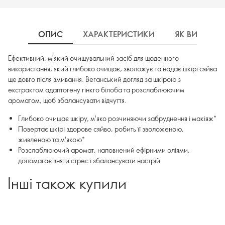
ОПИС
ХАРАКТЕРИСТИКИ
ЯК ВИКОРИ
Ефективний, м'який очищувальний засіб для щоденного
використання, який глибоко очищає, зволожує та надає шкірі сяйва
ще довго після змивання. Веганський догляд за шкірою з
екстрактом адаптогену гінкго білоба та розслаблюючим
ароматом, щоб збалансувати відчуття.
Глибоко очищає шкіру, м'яко розчиняючи забруднення і макіяж*
Повертає шкірі здорове сяйво, робить її зволоженою,
живленою та м'якою*
Розслаблюючий аромат, наповнений ефірними оліями,
допомагає зняти стрес і збалансувати настрій
Інші також купили