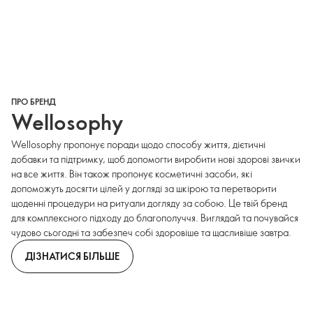
ПРО БРЕНД
Wellosophy
Wellosophy пропонує поради щодо способу життя, дієтичні
добавки та підтримку, щоб допомогти виробити нові здорові звички
на все життя. Він також пропонує косметичні засоби, які
допоможуть досягти цілей у догляді за шкірою та перетворити
щоденні процедури на ритуали догляду за собою. Це твій бренд
для комплексного підходу до благополуччя. Виглядай та почувайся
чудово сьогодні та забезпеч собі здоровіше та щасливіше завтра.
ДІЗНАТИСЯ БІЛЬШЕ