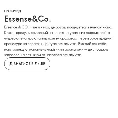
ПРО БРЕНД
Essense&Co.
Essence & CO. — це лінійка, де розкіш поєднується з елегантністю.
Кожен продукт, створений на основі натуральних ефірних олій, з
чудовою текстурою та вишуканим ароматом, перетворює щоденні
процедури на справжній ритуал для відчуттів. Відкрий для себе
нову колекцію, наповнену чарівними ароматами — це справжнє
задоволення для шкіри та насолода для відчуттів.
ДІЗНАТИСЯ БІЛЬШЕ