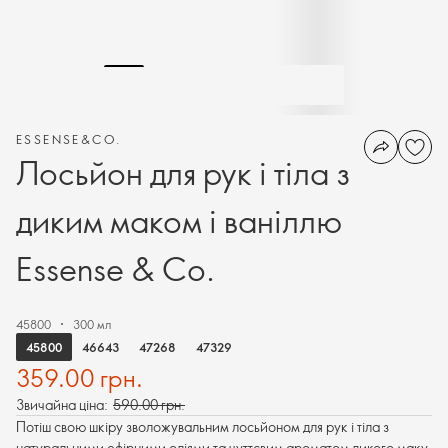
ESSENSE&CO.
Лосьйон для рук і тіла з
диким маком і ваніллю
Essense & Co.
45800
300 мл
45800
46643
47268
47329
359.00 грн.
Звичайна ціна:
590.00 грн.
Потіш свою шкіру зволожувальним лосьйоном для рук і тіла з
натуральними ефірними оліями та чуттєвим ароматом дикого маку