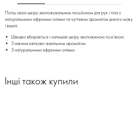
Потіш свою шкіру зволожувальним лосьйоном для рук і тіла з
натуральними ефірними оліями та чуттєвим ароматом дикого маку
і ванілі.
Швидко вбирається і залишає шкіру зволоженою та м'якою
З ніжним квітково-ванільним ароматом
З натуральними ефірними оліями
Інші також купили