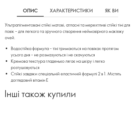
ОПИС
ХАРАКТЕРИСТИКИ
ЯК ВИКОРИ
Ультрапігментовані стійкі матові, атласні та мерехтливі стійкі тіні для
повік – для легкого та зручного створення неймовірного макіяжу
очей.
Водостійка формула – тіні тримаються на повіках протягом
усього дня – не розмазуються і не скачуються
Кремова текстура гладенько лягає на шкіру і легко
розтушовується
Стійкі завдяки спеціальній еластичній формулі 2 в 1. Містять
доглядовий вітамін Е
Інші також купили