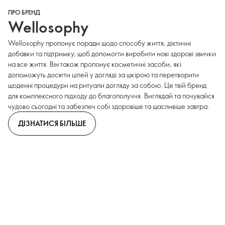
ПРО БРЕНД
Wellosophy
Wellosophy пропонує поради щодо способу життя, дієтичні
добавки та підтримку, щоб допомогти виробити нові здорові звички
на все життя. Він також пропонує косметичні засоби, які
допоможуть досягти цілей у догляді за шкірою та перетворити
щоденні процедури на ритуали догляду за собою. Це твій бренд
для комплексного підходу до благополуччя. Виглядай та почувайся
чудово сьогодні та забезпеч собі здоровіше та щасливіше завтра.
ДІЗНАТИСЯ БІЛЬШЕ