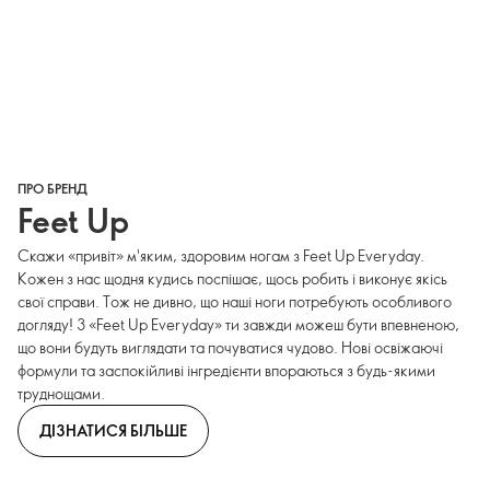
ПРО БРЕНД
Feet Up
Скажи «привіт» м'яким, здоровим ногам з Feet Up Everyday.
Кожен з нас щодня кудись поспішає, щось робить і виконує якісь
свої справи. Тож не дивно, що наші ноги потребують особливого
догляду! З «Feet Up Everyday» ти завжди можеш бути впевненою,
що вони будуть виглядати та почуватися чудово. Нові освіжаючі
формули та заспокійливі інгредієнти впораються з будь-якими
труднощами.
ДІЗНАТИСЯ БІЛЬШЕ