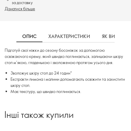
за доставку
Дізнатися більше
ОПИС
ХАРАКТЕРИСТИКИ
ЯК ВИКОРИ
Підготуй свої ніжки до сезону босоніжок за допомогою
освіжаючого крему, який швидко поглинається, залишаючи шкіру
стоп м’якою, гладенькою і зволоженою протягом усього дня.
Зволожує шкіру стоп до 24 годин*
Екстракти лимона і малини допомагають освіжити та захистити
шкіру стоп.
Має текстуру, що швидко поглинається.
Інші також купили