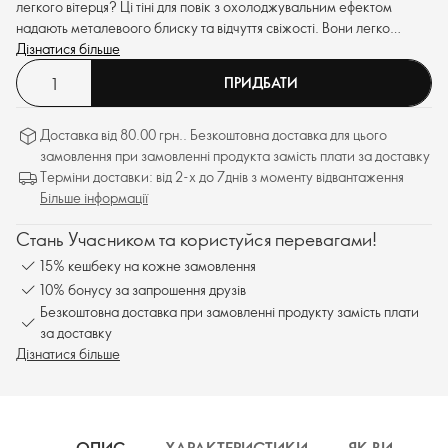
легкого вітерця? Ці тіні для повік з охолоджувальним ефектом
надають металевоого блиску та відчуття свіжості. Вони легко
наносяться, допомагають створити різні образи та ідеально
Дізнатися більше
підходять для будь-якої літньої нагоди.
ПРИДБАТИ
Доставка від 80.00 грн.. Безкоштовна доставка для цього
замовлення при замовленні продукта замість плати за доставку
Терміни доставки: від 2-х до 7днів з моменту відвантаження
Більше інформації
Стань Учасником та користуйся перевагами!
15% кешбеку на кожне замовлення
10% бонусу за запрошення друзів
Безкоштовна доставка при замовленні продукту замість плати
за доставку
Дізнатися більше