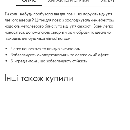
ОПИС
ХАРАКТЕРИСТИКИ
ЯК ВИКОРИ
Ти коли-небудь пробувала тіні для повік, які дарують відчуття
легкого вітерця? Ці тіні для повік з охолоджувальним ефектом
надають металевоого блиску та відчуття свіжості. Вони легко
наносяться, допомагають створити різні образи та ідеально
підходять для будь-якої літньої нагоди.
Легко наносяться та швидко висихають
Забезпечують охолоджувальний та освіжаючий ефект
З інгредієнтами, що забезпечують стійкість
Інші також купили