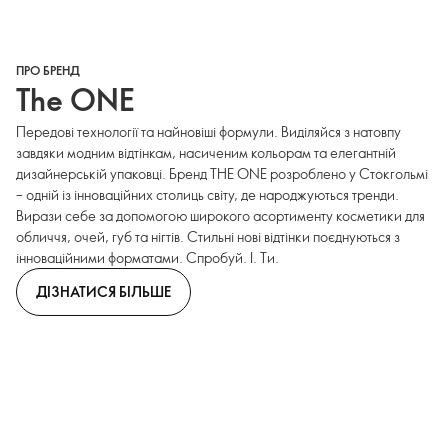
ПРО БРЕНД
The ONE
Передові технології та найновіші формули. Виділяйся з натовпу
завдяки модним відтінкам, насиченим кольорам та елегантній
дизайнерській упаковці. Бренд THE ONE розроблено у Стокгольмі
– одній із інноваційних столиць світу, де народжуються тренди.
Вирази себе за допомогою широкого асортименту косметики для
обличчя, очей, губ та нігтів. Стильні нові відтінки поєднуються з
інноваційними форматами. Спробуй. І. Ти.
ДІЗНАТИСЯ БІЛЬШЕ