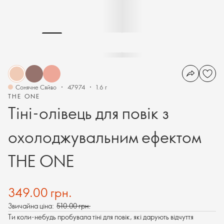
Сонячне Сяйво
47974
1.6 г
THE ONE
Тіні-олівець для повік з
охолоджувальним ефектом
THE ONE
349.00 грн.
Звичайна ціна:
510.00 грн.
Ти коли-небудь пробувала тіні для повік, які дарують відчуття