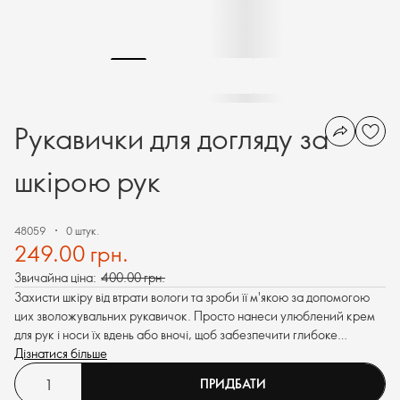
Рукавички для догляду за
шкірою рук
48059
0 штук.
249.00 грн.
Звичайна ціна:
400.00 грн.
Захисти шкіру від втрати вологи та зроби її м'якою за допомогою
цих зволожувальних рукавичок. Просто нанеси улюблений крем
для рук і носи їх вдень або вночі, щоб забезпечити глибоке
зволоження та шовковисту гладеньку шкіру.
Дізнатися більше
ПРИДБАТИ