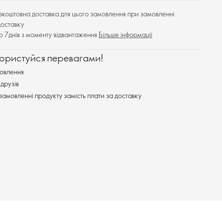
езкоштовна доставка для цього замовлення при замовленні
доставку
до 7днів з моменту відвантаження
Більше інформації
користуйся перевагами!
овлення
друзів
замовленні продукту замість плати за доставку