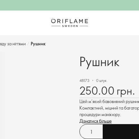
ду за нігтями​
/
Рушник
Рушник
48173
0 штук.
250.00 грн.
Цей м’який бавовняний рушник 
Компактний, міцний та багатор
процедури манікюру.
Дізнатися більше