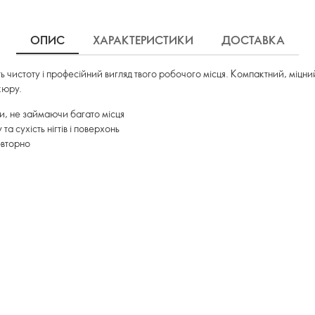
ОПИС
ХАРАКТЕРИСТИКИ
ДОСТАВКА
чистоту і професійний вигляд твого робочого місця. Компактний, міцний
кюру.
ми, не займаючи багато місця
а сухість нігтів і поверхонь
овторно