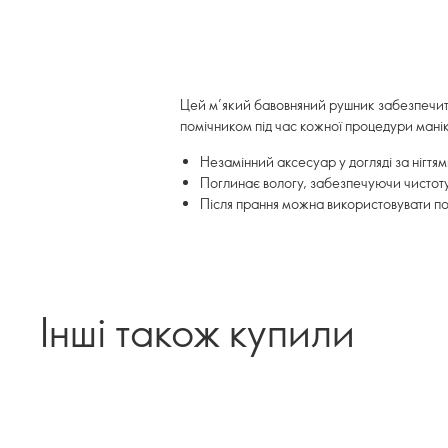
Цей м’який бавовняний рушник забезпечить 
помічником під час кожної процедури мані
Незамінний аксесуар у догляді за нігтя
Поглинає вологу, забезпечуючи чистоту т
Після прання можна використовувати п
Інші також купили