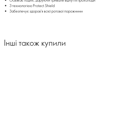
Освіжає подих, даруючи тривале відчуття прохолоди
З технологією Protect Shield
Забезпечує здоров'я всієї ротової порожнини
Інші також купили