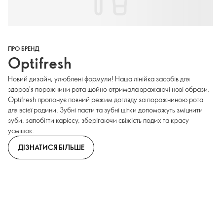
ПРО БРЕНД
Optifresh
Новий дизайн, улюблені формули! Наша лінійка засобів для
здоров'я порожнини рота щойно отримала вражаючі нові образи.
Optifresh пропонує повний режим догляду за порожниною рота
для всієї родини. Зубні пасти та зубні щітки допоможуть зміцнити
зуби, запобігти карієсу, зберігаючи свіжість подих та красу
усмішок.
ДІЗНАТИСЯ БІЛЬШЕ