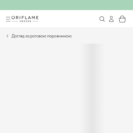
Догляд за ротовою порожниною