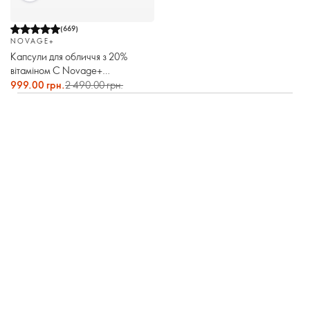
(
669
)
NOVAGE+
Капсули для обличчя з 20%
вітаміном С Novage+
Proceuticals
999.00 грн.
2 490.00 грн.