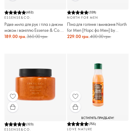
(
652
)
(
328
)
ESSENSE&CO.
NORTH FOR MEN
Рідке мило для рук і тіла з диким
Піна для гоління і вмивання North
маком і ваніллю Essense & Co.
for Men [Норс фо Мен] by
(рефіл)
Giordani Gold
189.00 грн.
360.00 грн.
229.00 грн.
400.00 грн.
ВСТИГНІТЬ ПРИДБАТИ!
(
755
)
(
323
)
LOVE NATURE
ESSENSE&CO.