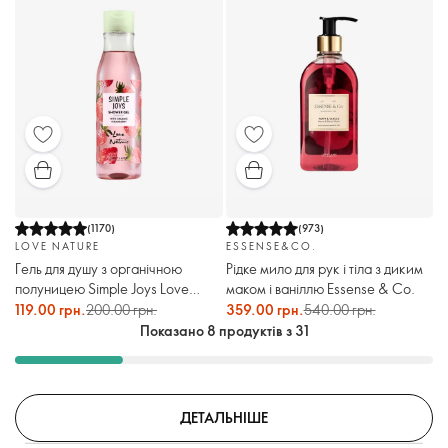
(
1170
)
(
973
)
LOVE NATURE
ESSENSE&CO.
Гель для душу з органічною
Рідке мило для рук і тіла з диким
полуницею Simple Joys Love
маком і ваніллю Essense & Co.
Nature
119.00 грн.
200.00 грн.
359.00 грн.
540.00 грн.
Показано 8 продуктів з 31
ДЕТАЛЬНІШЕ