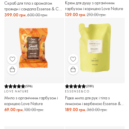
Крем для душу з органічним
Скраб для тіла з ароматом
гарбузом і корицею Love Nature
троянди і сандала Essense & Co.
Garden Symphony
139.00 грн.
210.00 грн.
399.00 грн.
600.00 грн.
(
596
)
(
2181
)
LOVE NATURE
ESSENSE&CO.
Мило з органічним гарбузом і
Рідке мило для рук і тіла з
корицею Love Nature
лимоном і вербеною Essense &
Co. (рефіл)
69.00 грн.
100.00 грн.
189.00 грн.
360.00 грн.