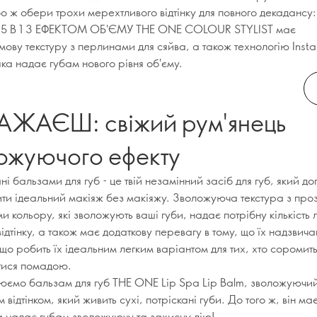
о ж обери трохи мерехтливого відтінку для повного декадансу
 В 1 З ЕФЕКТОМ ОБ'ЄМУ THE ONE COLOUR STYLIST має
ову текстуру з перлинами для сяйва, а також технологію Insta
яка надає губам нового рівня об'єму.
АЖАЄШ: свіжий рум'янець
ожуючого ефекту
ні бальзами для губ - це твій незамінний засіб для губ, який 
рити ідеальний макіяж без макіяжу. Зволожуюча текстура з пр
 кольору, які зволожують ваші губи, надає потрібну кількість 
відтінку, а також має додаткову перевагу в тому, що їх надзвич
що робить їх ідеальним легким варіантом для тих, хто соромит
тися помадою.
ємо бальзам для губ THE ONE Lip Spa Lip Balm, зволожуючи
 відтінком, який живить сухі, потріскані губи. До того ж, він ма
а надає губам зволожуючу та захисну дію!