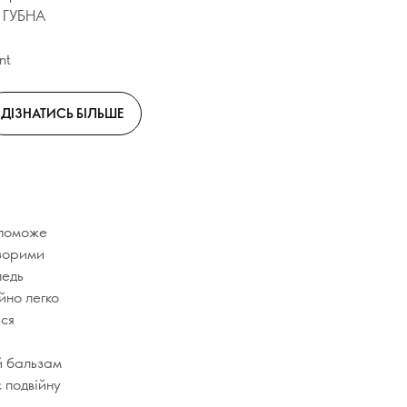
: ГУБНА
nt
ДІЗНАТИСЬ БІЛЬШЕ
допоможе
озорими
ледь
айно легко
ься
й бальзам
є подвійну