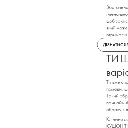
Збагачена
інтенсивн
щоб захист
який може
отримаєш г
ДІЗНАТИСЯ 
ТИ Ш
варі
Ти вже спр
помади, що
Такий обра
принаймні 
образу з д
Клінічно 
КУШОН THE