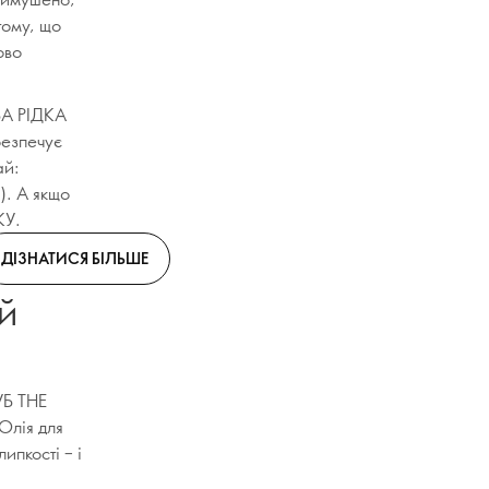
тому, що
ово
ВА РІДКА
езпечує
ай:
). А якщо
КУ.
ДІЗНАТИСЯ БІЛЬШЕ
й
УБ THE
Олія для
ипкості – і