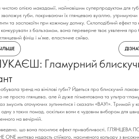
 чистою олією макадамії, найновішим суперпродуктом для губ
о зволожує губи, покриваючи їх глянцевою вуаллю, утримуючи 
ити та заспокоїти при кожному дотику. Склоподібний ефект та
 конкурувати з бальзамом, вона переверне твоє уявлення про 
лянцевий фініш і м'яке, еластичне сяйво.
БІЛЬШЕ
ДІЗНА
УКАЄШ: Гламурний блискуч
ант
обувала тренд на вінілові губи? Йдеться про блискучий лаков
 не просто глянцева, але й дуже пігментована та ультра-глам
з змусить оточуючих зупинитися і сказати «ВАУ!». Тримай у к
одну з таких помад, оскільки вони є чудовим вибором для швид
енного на вечірній.
доведено, що вона посилює ефект привабливості, ГЛЯНЦЕВА
 ONE миттєво надасть стійкого, насиченого кольору з високи