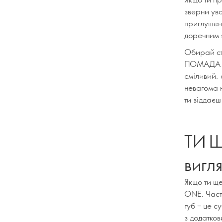
зверни ув
приглушен
доречним я
Обирай ст
ПОМАДА TH
сміливий, 
невагома н
ти віддає
ТИ Ш
вигл
Якщо ти ще
ONE. Частк
губ – це с
з додатко