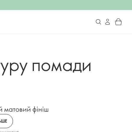
стуру помади
 матовий фініш
ЬШЕ
вимушено,