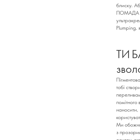
блиску. Аб
ПОМАДА 5
ультракрем
Plumping, 
ТИ Б
звол
Пігментова
тобі ство
переливами
помітного 
наносити, 
користува
Ми обожню
з прозорим
основу, як