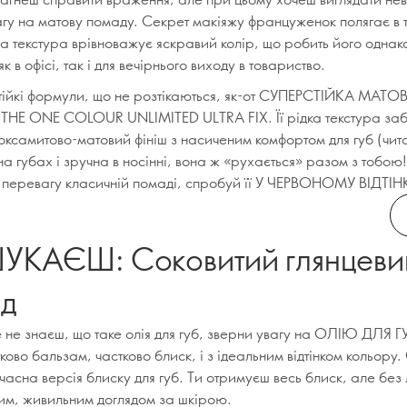
агу на матову помаду. Секрет макіяжу француженок полягає в 
а текстура врівноважує яскравий колір, що робить його однак
к в офісі, так і для вечірнього виходу в товариство.
ійкі формули, що не розтікаються, як-от СУПЕРСТІЙКА МАТО
E ONE COLOUR UNLIMITED ULTRA FIX. Її рідка текстура заб
оксамитово-матовий фініш з насиченим комфортом для губ (чит
а губах і зручна в носінні, вона ж «рухається» разом з тобою!
ш перевагу класичній помаді, спробуй її У ЧЕРВОНОМУ ВІДТІН
УКАЄШ: Соковитий глянцеви
яд
 не знаєш, що таке олія для губ, зверни увагу на ОЛІЮ ДЛЯ Г
ово бальзам, частково блиск, і з ідеальним відтінком кольору. 
учасна версія блиску для губ. Ти отримуєш весь блиск, але без л
вим, живильним доглядом за шкірою.