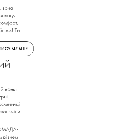
, вона
вологу,
 комфорт,
блиск! Ти
ТИСЯ БІЛЬШЕ
ий
ий ефект
урні.
осметичці
кої зміни
 ПОМАДА-
м рівнем