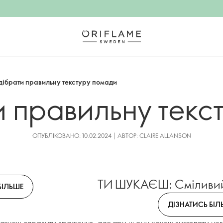
ідібрати правильну текстуру помади
и правильну тек
ОПУБЛІКОВАНО: 10.02.2024 | АВТОР: CLAIRE ALLANSON
ТИ ШУКАЄШ: Сміливий
БІЛЬШЕ
ДІЗНАТИСЬ БІЛ
рагнеш справити враження, але при цьому хочеш виглядати не