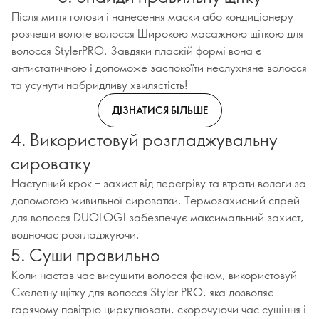
Після миття голови і нанесення маски або кондиціонеру
розчеши вологе волосся Широкою масажною щіткою для
волосся StylerPRO. Завдяки пласкій формі вона є
антистатичною і допоможе заспокоїти неслухняне волосся
та усунути набридливу хвилястість!
ДІЗНАТИСЯ БІЛЬШЕ
4. Використовуй розгладжувальну
сироватку
Наступний крок – захист від перегріву та втрати вологи за
допомогою живильної сироватки. Термозахисний спрей
для волосся DUOLOGI забезпечує максимальний захист,
водночас розгладжуючи.
5. Суши правильно
Коли настав час висушити волосся феном, використовуй
Скелетну щітку для волосся Styler PRO, яка дозволяє
гарячому повітрю циркулювати, скорочуючи час сушіння і