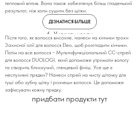
тепловий вплив. Вона також забезпечує більш гладенький
результат, ніж коли сушити без щітки.
ДІЗНАТИСЯ БІЛЬШЕ
6. Укласти угоду
Після того, як волосся висохне, нанеси на кінчики трохи
Захисної олії для волосся Eleo, щоб розгладити кінчики.
Потім на все волосся – Мультифункціональний СС-спрей
для волосся DUOLOGI, який допоможе утримати вологу
та створить блискучий, глянцевий фініш. Усе ще є
неслухняні прядки? Нанеси спрей на чисту щіточку для
туші або зубну щітку і розчеши волосся. Це допоможе
зафіксувати кожну прядку.
придбати продукти тут