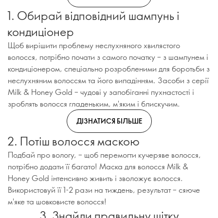
1. Обирай відповідний шампунь і
кондиціонер
Щоб вирішити проблему неслухняного хвилястого
волосся, потрібно почати з самого початку – з шампунем і
кондиціонером, спеціально розробленими для боротьби з
неслухняним волоссям та його випадінням. Засоби з серії
Milk & Honey Gold – чудові у запобіганні пухнастості і
зроблять волосся гладеньким, м'яким і блискучим.
ДІЗНАТИСЯ БІЛЬШЕ
2. Потіш волосся маскою
Подбай про вологу, – щоб перемогти кучеряве волосся,
потрібно додати її багато! Маска для волосся Milk &
Honey Gold інтенсивно живить і зволожує волосся.
Використовуй її 1-2 рази на тиждень, результат – сяюче
м'яке та шовковисте волосся!
3. Знайди правильну щітку