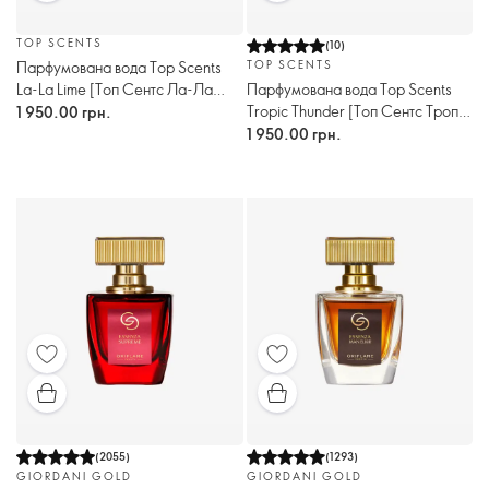
TOP SCENTS
(
10
)
Парфумована вода Top Scents
TOP SCENTS
La-La Lime [Топ Сентс Ла-Ла
Парфумована вода Top Scents
Лайм]
Tropic Thunder [Топ Сентс Тропік
1 950.00 грн.
Сандер]
1 950.00 грн.
(
2055
)
(
1293
)
GIORDANI GOLD
GIORDANI GOLD