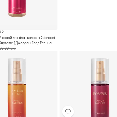
LD
спрей для тіла і волосся Giordani
Supreme [Джордані Ґолд Есенца
50.00 грн.