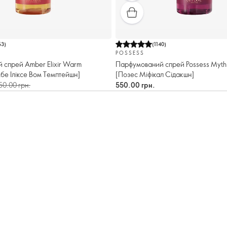
53
)
(
1140
)
POSSESS
 спрей Amber Elixir Warm
Парфумований спрей Possess Mythi
мбе Іліксе Вом Темптейшн]
[Позес Міфікал Сідакшн]
50.00 грн.
550.00 грн.