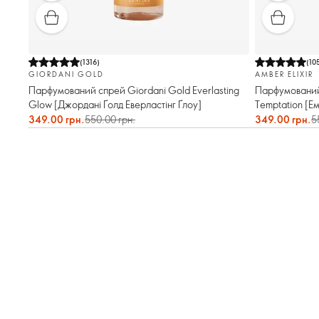
(
1316
)
(
10
GIORDANI GOLD
AMBER ELIXIR
Парфумований спрей Giordani Gold Everlasting
Парфумований
Glow [Джордані Ґолд Еверластінг Ґлоу]
Temptation [Е
349.00 грн.
550.00 грн.
349.00 грн.
5