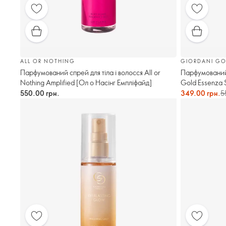
ALL OR NOTHING
GIORDANI GO
Парфумований спрей для тіла і волосся All or
Парфумований 
Nothing Amplified [Ол о Насінг Емпліфайд]
Gold Essenza 
Супрім]
550.00 грн.
349.00 грн.
5