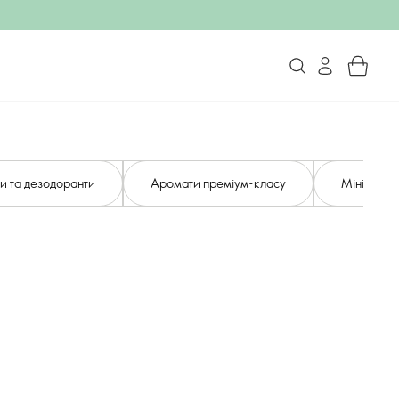
и та дезодоранти
Аромати преміум-класу
Мініформат