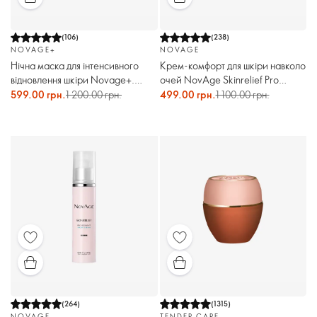
(
106
)
(
238
)
NOVAGE+
NOVAGE
Нічна маска для інтенсивного
Крем-комфорт для шкіри навколо
відновлення шкіри Novage+.
очей NovAge Skinrelief Pro
Святковий випуск
Resilient
599.00 грн.
1 200.00 грн.
499.00 грн.
1 100.00 грн.
(
264
)
(
1315
)
NOVAGE
TENDER CARE