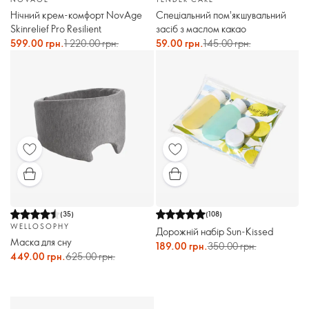
Нічний крем-комфорт NovAge
Спеціальний пом'якшувальний
Skinrelief Pro Resilient
засіб з маслом какао
599.00 грн.
1 220.00 грн.
59.00 грн.
145.00 грн.
(
35
)
(
108
)
WELLOSOPHY
Дорожній набір Sun-Kissed
Маска для сну
189.00 грн.
350.00 грн.
449.00 грн.
625.00 грн.