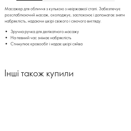
Масажер для обличчя з кулькою з неіржавкої сталі. Забезпечує
розслаблюючий масаж, охолоджує, заспокоює і допомагає зняти
набряклість, надаючи шкірі свіжого і сяючого вигляду.
Зручна ручка для делікатного масажу
На певний час знімає набряклість
Стимулює кровообіг і надає шкірі сяйва
Інші також купили