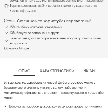
замовлення при замовленні продукта замість плати за доставку
Терміни доставки: від 2-х до 7днів з моменту відвантаження
Більше інформації
Стань Учасником та користуйся перевагами!
15% кешбеку на кожне замовлення
10% бонусу за запрошення друзів
Безкоштовна доставка при замовленні продукту замість плати
за доставку
Дізнатися більше
ОПИС
ХАРАКТЕРИСТИКИ
ЯК ВИКОРИ
Більше жодних одноразових масок! Ця багаторазова маска з
безлатексного силікону утримує вологу, забезпечуючи
максимальну ефективність сироватки, зволожувального крему або
маски.
Допомагає засобам для догляду за шкірою краще поглинатися