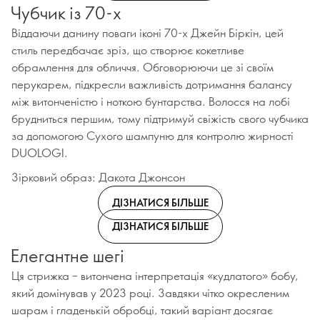
Чубчик із 70-х
Віддаючи данину поваги іконі 70-х Джейн Біркін, цей
стиль передбачає зріз, що створює кокетливе
обрамлення для обличчя. Обговорюючи це зі своїм
перукарем, підкресли важливість дотримання балансу
між витонченістю і ноткою бунтарства. Волосся на лобі
брудниться першим, тому підтримуй свіжість свого чубчика
за допомогою Сухого шампуню для контролю жирності
DUOLOGI.
Зірковий образ: Дакота Джонсон
ДІЗНАТИСЯ БІЛЬШЕ
ДІЗНАТИСЯ БІЛЬШЕ
Елегантне шегі
Ця стрижка – витончена інтерпретація «кудлатого» бобу,
який домінував у 2023 році. Завдяки чітко окресленим
шарам і гладенькій обробці, такий варіант досягає