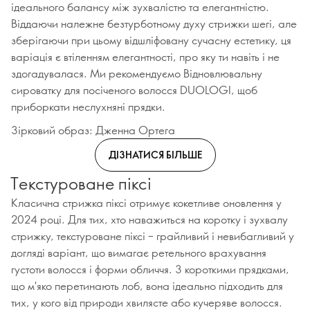
ідеального балансу між зухвалістю та елегантністю.
Віддаючи належне безтурботному духу стрижки шегі, але
зберігаючи при цьому відшліфовану сучасну естетику, ця
варіація є втіленням елегантності, про яку ти навіть і не
здогадувалася. Ми рекомендуємо Відновлювальну
сироватку для посіченого волосся DUOLOGI, щоб
приборкати неслухняні прядки.
Зірковий образ: Дженна Ортега
ДІЗНАТИСЯ БІЛЬШЕ
Текстуроване піксі
Класична стрижка піксі отримує кокетливе оновлення у
2024 році. Для тих, хто наважиться на коротку і зухвалу
стрижку, текстуроване піксі – грайливий і невибагливий у
догляді варіант, що вимагає ретельного врахування
густоти волосся і форми обличчя. З короткими прядками,
що м'яко перетинають лоб, вона ідеально підходить для
тих, у кого від природи хвилясте або кучеряве волосся.