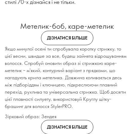
стилі 70-х дізнайся і не тільки.
Метелик-боб, каре-метелик
ДІЗНАТИСЯ БІЛЬШЕ
Якщо минулої осені ти спробувала коротку стрижку, то
цієї весни, швидше за все, будеш зайнята відрощуванням
волосся. Спробуй оновити образ зі стрижкою каре-
метелик – м'який, контурний варіант з прядками, що
нагадують крила метелика. Довжина коливається десь
між підборіддям і ключицею, підкреслюючи плавний
перехід, рухлива та універсальна стрижка. Щоб досягти
цієї плавності силуету, використовуй Круглу щітку-
брашинг для волосся StylerPRO.
Зірковий образ: Зендея
ДІЗНАТИСЯ БІЛЬШЕ