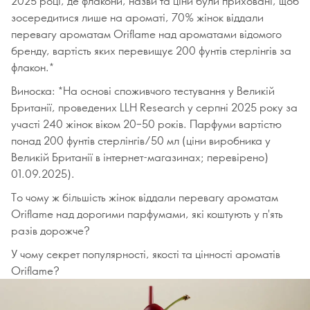
2025 році, де флакони, назви та ціни були приховані, щоб
зосередитися лише на ароматі, 70% жінок віддали
перевагу ароматам Oriflame над ароматами відомого
бренду, вартість яких перевищує 200 фунтів стерлінгів за
флакон.*
Виноска: *На основі споживчого тестування у Великій
Британії, проведених LLH Research у серпні 2025 року за
участі 240 жінок віком 20–50 років. Парфуми вартістю
понад 200 фунтів стерлінгів/50 мл (ціни виробника у
Великій Британії в інтернет-магазинах; перевірено)
01.09.2025).
То чому ж більшість жінок віддали перевагу ароматам
Oriflame над дорогими парфумами, які коштують у п'ять
разів дорожче?
У чому секрет популярності, якості та цінності ароматів
Oriflame?