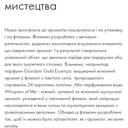
мистецтва
Наша пристрасть до ароматів поширюється і на упаковку,
і на флакони. Флакони розроблені з великою
ретельністю, додаючи захопливого візуального елемента,
що підкреслює аромат. І в результаті створюється
унікальний об'єкт, що ідеально підійде для подарунка або
для твого туалетного столика. Візьмемо, наприклад,
парфуми Giordani Gold Essenza: вишуканий жіночний
аромат у флаконі з товстого скла, прикрашеного
справжнім 24-каратним золотом. Або парфумована вода
Whispers of Me – ніжний, чуттєвий та жіночний мускусний
аромат, укладений у тактильний флакон, який запрошує
насолодитися м'яким склом та скульптурною кришкою з
гравійованими деталями. Обидва ці флакони розроблені
так, щоб їх можна було запам'ятати, як і аромати, які вони
містять.