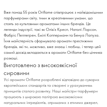
Вже понад 55 років Oriflame співпрацює з найвідомішими
парфумерами світу, тими ж креативними умами, що
стоять за культовими ароматами інших брендів. Це
легенди індустрії, такі як Олів'є Кресп, Наталі Лорсон,
Фабріс Пеллегрен, Емілі Копперманн та Бенуа Лапуза.
Їхня майстерність сформувала аромати престижних
брендів, які ти, можливо, вже знаєш і любиш, і тепер цей
самий досвід вкладається в аромати Oriflame без цінника
розкоші.
Виготовлено з високоякісної
сировини
Усі аромати Oriflame розроблені відповідно до суворих
європейських стандартів та створені з урахуванням
принципів сталого розвитку. Наші майстри-парфумери
працюють з широкою палітрою високоякісних
натуральних інгредієнтів, отриманих з етичних джерел,