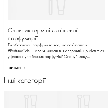
Словник термінів з нішевої
парфумерії
Ти обожнюєш парфуми та все, що пов’язано з
#PerfumeTok, — але чи знаєш ти насправді, що міститься
у флаконі улюблених парфумів? Опануй мову
парфумерії за допомогою глосарію з нішевих парфумів
— це пропуск за лаштунки процесу створення ароматів.
ЧИТАТИ
Від найпопулярніших інгредієнтів до секретів створення
Інші категорії
— тут є все, що потрібно, аби виглядати (і пахнути) як
справжній знавець. Читай далі, як підняти свою
парфумерну гру на новий рівень…