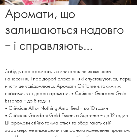
Аромати, що
залишаються надовго
– і справляють
незабутнє враження
Забудь про аромати, які зникають невдовзі після
нанесення, і про дорогі флакони, які спустошуються, перш
ніж ти це усвідомлюєш. Аромати Oriflame є такими ж
стійкими, як і дорогі аромати. • Стійкість Giordani Gold
Essenza – до 8 годин
• Стійкість All or Nothing Amplified – до 10 годин
• Стійкість Giordani Gold Essenza Supreme – до 12 годин
Ці аромати стійко тримаються та зберігають свій
характер, не вимагаючи повторного нанесення протягом