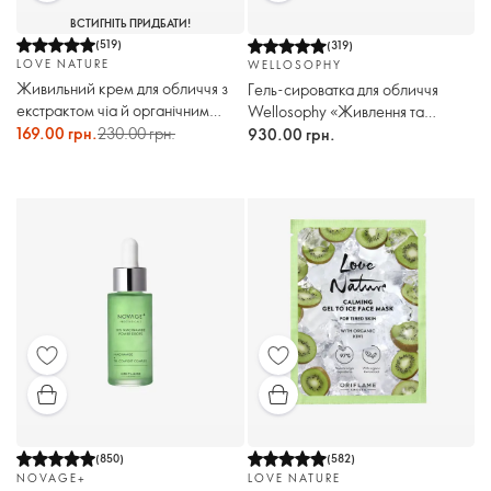
ВСТИГНІТЬ ПРИДБАТИ!
(
519
)
(
319
)
LOVE NATURE
WELLOSOPHY
Живильний крем для обличчя з
Гель-сироватка для обличчя
екстрактом чіа й органічним
Wellosophy «Живлення та
медом Love Nature
169.00 грн.
230.00 грн.
омолодження»
930.00 грн.
(
850
)
(
582
)
NOVAGE+
LOVE NATURE