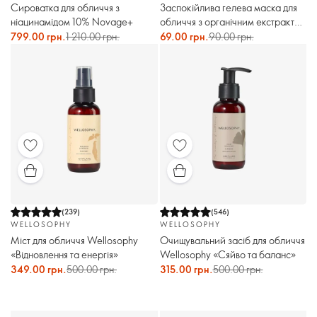
Сироватка для обличчя з
Заспокійлива гелева маска для
ніацинамідом 10% Novage+
обличчя з органічним екстрактом
ківі Love Nature
799.00 грн.
1 210.00 грн.
69.00 грн.
90.00 грн.
(
239
)
(
546
)
WELLOSOPHY
WELLOSOPHY
Міст для обличчя Wellosophy
Очищувальний засіб для обличчя
«Відновлення та енергія»
Wellosophy «Сяйво та баланс»
349.00 грн.
500.00 грн.
315.00 грн.
500.00 грн.