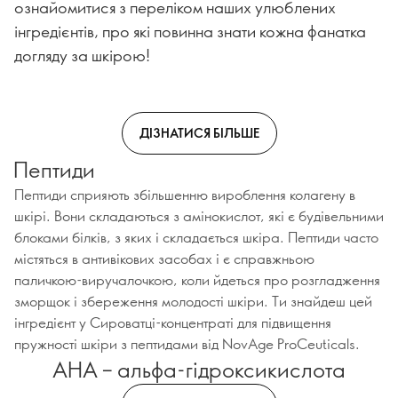
ознайомитися з переліком наших улюблених
інгредієнтів, про які повинна знати кожна фанатка
догляду за шкірою!
ДІЗНАТИСЯ БІЛЬШЕ
Пептиди
Пептиди сприяють збільшенню вироблення колагену в
шкірі. Вони складаються з амінокислот, які є будівельними
блоками білків, з яких і складається шкіра. Пептиди часто
містяться в антивікових засобах і є справжньою
паличкою-виручалочкою, коли йдеться про розгладження
зморщок і збереження молодості шкіри. Ти знайдеш цей
інгредієнт у Сироватці-концентраті для підвищення
пружності шкіри з пептидами від NovAge ProCeuticals.
AHA – альфа-гідроксикислота