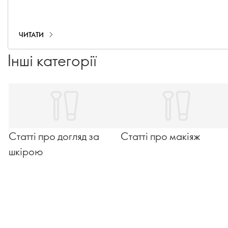
лазерів чи інвазивних інструментів, а користь для шкіри
може бути вражаючою. Хочеш отримати більш
скульптурну лінію підборіддя, чіткі вилиці або пружну,
ЧИТАТИ
сяючу шкіру? Підготуйся разом з нами (і навчися
одного-двох трюків), поки ми ділимося нашими
Інші категорії
улюбленими порадами щодо масажу обличчя вранці та
ввечері.
Статті про догляд за
Статті про макіяж
шкірою