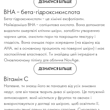
ДІЗНАТИСЯ БІЛЬШЕ
BHA – бета-гідроксикислота
Бета-гідроксикислоти – це хімічні ексфоліанти.
Найвідоміша BHA – саліцилова кислота. Вона допомагає
видалити омертвілі клітини шкіри, запобігти утворенню
чорних цяток, очистити пори та покращити текстуру і
гладкість. Вона очищає пори зсередини (на відміну від
AHA, які в основному працюють на поверхні шкіри) і має
заспокійливі властивості. Ти знайдеш цей інгредієнт в
Оновлюючому пілінгу для обличчя NovAge.
ДІЗНАТИСЯ БІЛЬШЕ
Вітамін C
Напевне, ти знаєш його як панацею від усіх зимових
недуг, але він також творить дива зі шкірою. Це потужний
антиоксидант, який міститься у фруктах та овочах і
використовується у догляді за шкірою, щоб освітлити її,
зменшити темні плями та ознаки старіння. Сироватка з