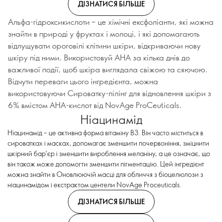
ДІЗНАТИСЯ БІЛЬШЕ
Альфа-гідроксикислоти – це хімічні ексфоліанти, які можна
знайти в природі у фруктах і молоці, і які допомагають
відлущувати ороговілі клітини шкіри, відкриваючи нову
шкіру під ними. Використовуй AHA за кілька днів до
важливої події, щоб шкіра виглядала свіжою та сяючою.
Відчути переваги цього інгредієнта, можна
використовуючи Сироватку-пілінг для відновлення шкіри з
6% вмістом AHA-кислот від NovAge ProCeuticals.
Ніацинамід
Ніацинамід – це активна форма вітаміну B3. Він часто міститься в
сироватках і масках, допомагає зменшити почервоніння, зміцнити
шкірний бар'єр і зменшити вироблення меланіну, а це означає, що
він також може допомогти зменшити пігментацію. Цей інгредієнт
можна знайти в Оновлюючій масці для обличчя з біоцелюлози з
ніацинамідом і екстрактом центели NovAge Proceuticals.
ДІЗНАТИСЯ БІЛЬШЕ