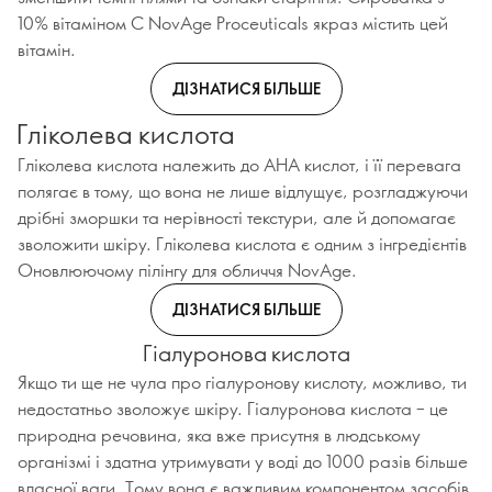
10% вітаміном С NovAge Proceuticals якраз містить цей
вітамін.
ДІЗНАТИСЯ БІЛЬШЕ
Гліколева кислота
Гліколева кислота належить до АНА кислот, і її перевага
полягає в тому, що вона не лише відлущує, розгладжуючи
дрібні зморшки та нерівності текстури, але й допомагає
зволожити шкіру. Гліколева кислота є одним з інгредієнтів
Оновлюючому пілінгу для обличчя NovAge.
ДІЗНАТИСЯ БІЛЬШЕ
Гіалуронова кислота
Якщо ти ще не чула про гіалуронову кислоту, можливо, ти
недостатньо зволожує шкіру. Гіалуронова кислота – це
природна речовина, яка вже присутня в людському
організмі і здатна утримувати у воді до 1000 разів більше
власної ваги. Тому вона є важливим компонентом засобів