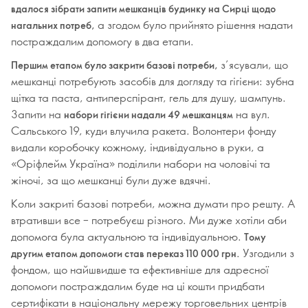
вдалося зібрати запити мешканців будинку на Сирці щодо
а згодом було прийнято рішення надати
нагальних потреб,
постраждалим допомогу в два етапи.
з’ясували, що
Першим етапом було закрити базові потреби,
мешканці потребують засобів для догляду та гігієни: зубна
щітка та паста, антиперспірант, гель для душу, шампунь.
Запити на
на вул.
набори гігієни надали 49 мешканцям
Сальського 19, куди влучила ракета. Волонтери фонду
видали коробочку кожному, індивідуально в руки, а
«Оріфлейм Україна» поділили набори на чоловічі та
жіночі, за що мешканці були дуже вдячні.
Коли закриті базові потреби, можна думати про решту. А
втративши все – потребуєш різного. Ми дуже хотіли аби
допомога була актуальною та індивідуальною.
Тому
Узгодили з
другим етапом допомоги став переказ 110 000 грн.
фондом, що найшвидше та ефективніше для адресної
допомоги постраждалим буде на ці кошти придбати
сертифікати в національну мережу торговельних центрів