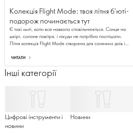
Колекція Flight Mode: твоя літня б'юті-
подорож починається тут
Є такі миті, коли все навколо сповільнюється. Сонце на
шкірі, солоне повітря, і нікуди не потрібно поспішати.
Літня колекція Flight Mode створена для сонячних днів і
вечорів, де сяючий макіяж та невимушені аксесуари
поєднуються, немов ідеальний гардероб для відпустки.
ЧИТАТИ
Паспорт не потрібен.
Інші категорії
Цифрові інструменти і
Новини
новини