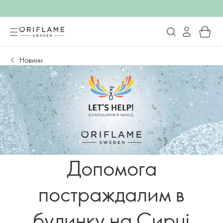
Новини
Допомога
постраждалим в
будинку на Сирці