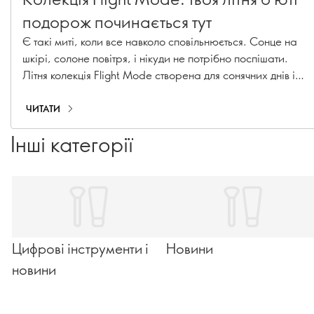
подорож починається тут
Є такі миті, коли все навколо сповільнюється. Сонце на
шкірі, солоне повітря, і нікуди не потрібно поспішати.
Літня колекція Flight Mode створена для сонячних днів і
вечорів, де сяючий макіяж та невимушені аксесуари
поєднуються, немов ідеальний гардероб для відпустки.
ЧИТАТИ
Паспорт не потрібен.
Інші категорії
Цифрові інструменти і
Новини
новини