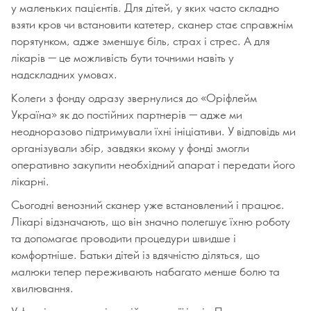
у маленьких пацієнтів. Для дітей, у яких часто складно
взяти кров чи встановити катетер, сканер стає справжнім
порятунком, адже зменшує біль, страх і стрес. А для
лікарів — це можливість бути точними навіть у
надскладних умовах.
Колеги з фонду одразу звернулися до «Оріфлейм
Україна» як до постійних партнерів — адже ми
неодноразово підтримували їхні ініціативи. У відповідь ми
організували збір, завдяки якому у фонді змогли
оперативно закупити необхідний апарат і передати його
лікарні.
Сьогодні венозний сканер уже встановлений і працює.
Лікарі відзначають, що він значно полегшує їхню роботу
та допомагає проводити процедури швидше і
комфортніше. Батьки дітей із вдячністю діляться, що
малюки тепер переживають набагато менше болю та
хвилювання.