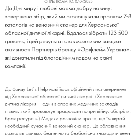
ОПУБЛІКОВАНО: 07.07.2025
До Дня миру і любові маємо добру новину:
завершено збір, який ми оголошували протягом 7-8
каталогів на венозний сканер для Херсонської
обласної дитячої лікарні. Вдалося зібрати 123 500
гривень, і цей результат став можливим завдяки
активності Партнерів бренду «Оріфлейм Україна»,
які донатили під благодійним кодом на сайті
компанії.
До фонду Let’s Help надійшов офіційний лист-звернення
від Херсонської обласної дитячої лікарні. (Херсонська
дитяча лікарня — один з опорних медичних закладів
півдня, який продовжує працювати попри війну, обстріли,
брак ресурсів.) Медики розповіли про те, що їм вкрай
необхідний сучасний венозний сканер. Це обладнання
дозволяє швидко, безпечно та безболісно знаходити вени