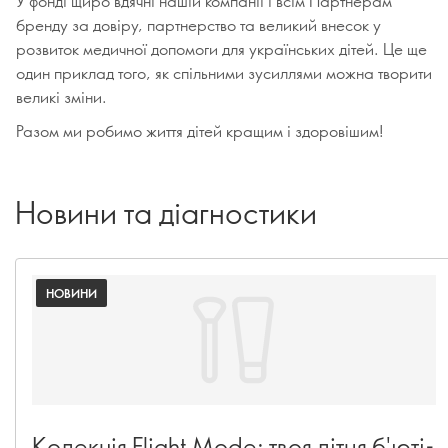
У фонді щиро вдячні нашій компанії і всім Партнерам
бренду за довіру, партнерство та великий внесок у
розвиток медичної допомоги для українських дітей. Це ще
один приклад того, як спільними зусиллями можна творити
великі зміни.
Разом ми робимо життя дітей кращим і здоровішим!
Новини та діагностики
НОВИНИ
Колекція Flight Mode: твоя літня б'юті-